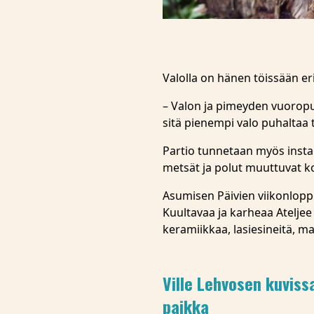
Valolla on hänen töissään er
– Valon ja pimeyden vuorop
sitä pienempi valo puhaltaa 
Partio tunnetaan myös install
metsät ja polut muuttuvat ko
Asumisen Päivien viikonloppu
Kuultavaa ja karheaa Ateljee 
keramiikkaa, lasiesineitä, maa
Ville Lehvosen kuviss
paikka