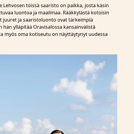
le Lehvosen töissä saaristo on paikka, josta käsin
ttuvaa luontoa ja maailmaa. Rääkkylästä kotoisin
et juuret ja saaristoluonto ovat tärkeimpiä
in hän ylläpitää Oravisalossa kansainvälistä
tta myös oma kotiseutu on näyttäytynyt uudessa