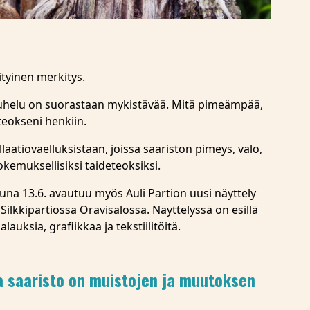
ityinen merkitys.
uhelu on suorastaan mykistävää. Mitä pimeämpää,
teokseni henkiin.
aatiovaelluksistaan, joissa saariston pimeys, valo,
kemuksellisiksi taideteoksiksi.
na 13.6. avautuu myös Auli Partion uusi näyttely
Silkkipartiossa Oravisalossa. Näyttelyssä on esillä
lauksia, grafiikkaa ja tekstiilitöitä.
a saaristo on muistojen ja muutoksen