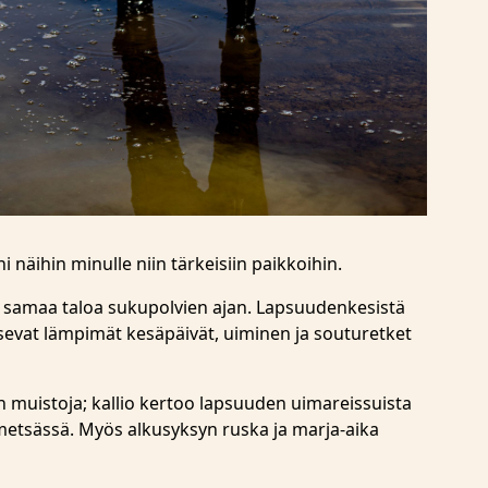
 näihin minulle niin tärkeisiin paikkoihin.
 samaa taloa sukupolvien ajan. Lapsuudenkesistä
evat lämpimät kesäpäivät, uiminen ja souturetket
an muistoja; kallio kertoo lapsuuden uimareissuista
metsässä. Myös alkusyksyn ruska ja marja-aika