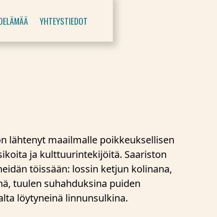
OELÄMÄÄ
YHTEYSTIEDOT
on lähtenyt maailmalle poikkeuksellisen
sikoita ja kulttuurintekijöitä. Saariston
idän töissään: lossin ketjun kolinana,
änä, tuulen suhahduksina puiden
alta löytyneinä linnunsulkina.