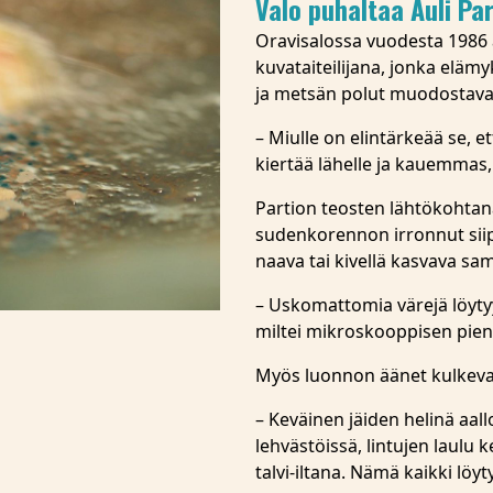
Valo puhaltaa Auli Pa
Oravisalossa vuodesta 1986
kuvataiteilijana, jonka elämyk
ja metsän polut muodostava
– Miulle on elintärkeää se, e
kiertää lähelle ja kauemmas,
Partion teosten lähtökohtana
sudenkorennon irronnut siip
naava tai kivellä kasvava sa
– Uskomattomia värejä löytyy 
miltei mikroskooppisen pien
Myös luonnon äänet kulkeva
– Keväinen jäiden helinä aall
lehvästöissä, lintujen laulu 
talvi-iltana. Nämä kaikki löyt