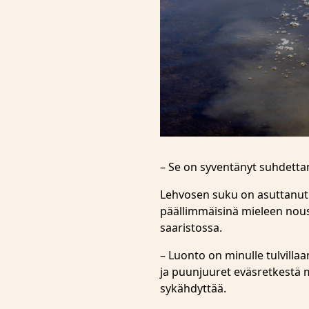
– Se on syventänyt suhdettani
Lehvosen suku on asuttanut
päällimmäisinä mieleen nous
saaristossa.
– Luonto on minulle tulvilla
ja puunjuuret eväsretkestä 
sykähdyttää.