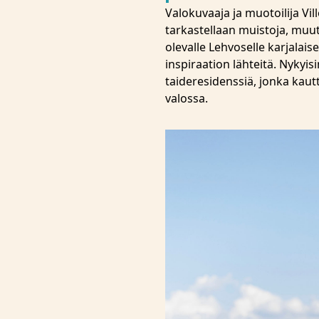
Valokuvaaja ja muotoilija Vil
tarkastellaan muistoja, muu
olevalle Lehvoselle karjalais
inspiraation lähteitä. Nykyis
taideresidenssiä, jonka kau
valossa.