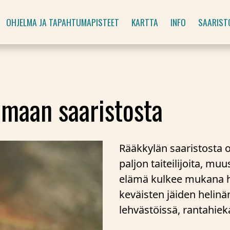
OHJELMA JA TAPAHTUMAPISTEET
KARTTA
INFO
SAARIST
imaan saaristosta
Rääkkylän saaristosta 
paljon taiteilijoita, muu
elämä kulkee mukana he
keväisten jäiden helin
lehvästöissä, rantahiek