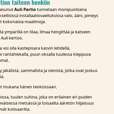
rtion taiteen henkiin
 asunut
Auli Partio
tunnetaan monipuolisena
sellisissä installaatiovaelluksissa valo, ääni, pimeys
t kokonaisia maailmoja.
ttä ympärillä on tilaa, ilmaa hengittää ja katseen
 Auli kertoo.
 voi olla kastepisara kasvin lehdellä,
i rantahiekalla, puun oksalla tuulessa kieppuva
mmal.
jäkälistä, sammalista ja sienistä, jotka ovat joskus
iä.
t mukana hänen teoksissaan.
oissa, tuulen suhina, joka on erilainen eri puiden
keväisessä metsässä ja toisaalta ääretön hiljaisuus
yvät kotisaarilta.