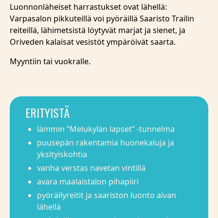
Luonnonläheiset harrastukset ovat lähellä:
Varpasalon pikkuteillä voi pyöräillä Saaristo Trailin
reiteillä, lähimetsistä löytyvät marjat ja sienet, ja
Oriveden kalaisat vesistöt ympäröivät saarta.
Myyntiin tai vuokralle.
ERITYISTÄ
lämmin “Melukylän lapset” -tunnelma
puusepän rakentamia huonekaluja ja
yksityiskohtia
vanha verstas navetan vintillä
avara maalaistalon pihapiiri
pyöräilyreitit ja saariston luonto aivan
lähellä