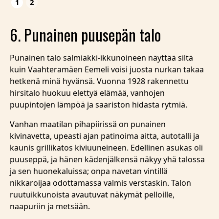
1
2
6. Punainen puusepän talo
Punainen talo salmiakki-ikkunoineen näyttää siltä
kuin Vaahteramäen Eemeli voisi juosta nurkan takaa
hetkenä minä hyvänsä. Vuonna 1928 rakennettu
hirsitalo huokuu elettyä elämää, vanhojen
puupintojen lämpöä ja saariston hidasta rytmiä.
Vanhan maatilan pihapiirissä on punainen
kivinavetta, upeasti ajan patinoima aitta, autotalli ja
kaunis grillikatos kiviuuneineen. Edellinen asukas oli
puuseppä, ja hänen kädenjälkensä näkyy yhä talossa
ja sen huonekaluissa; onpa navetan vintillä
nikkaroijaa odottamassa valmis verstaskin. Talon
ruutuikkunoista avautuvat näkymät pelloille,
naapuriin ja metsään.