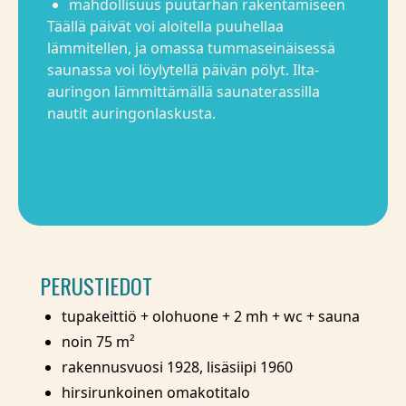
mahdollisuus puutarhan rakentamiseen
Täällä päivät voi aloitella puuhellaa
lämmitellen, ja omassa tummaseinäisessä
saunassa voi löylytellä päivän pölyt. Ilta-
auringon lämmittämällä saunaterassilla
nautit auringonlaskusta.
PERUSTIEDOT
tupakeittiö + olohuone + 2 mh + wc + sauna
noin 75 m²
rakennusvuosi 1928, lisäsiipi 1960
hirsirunkoinen omakotitalo