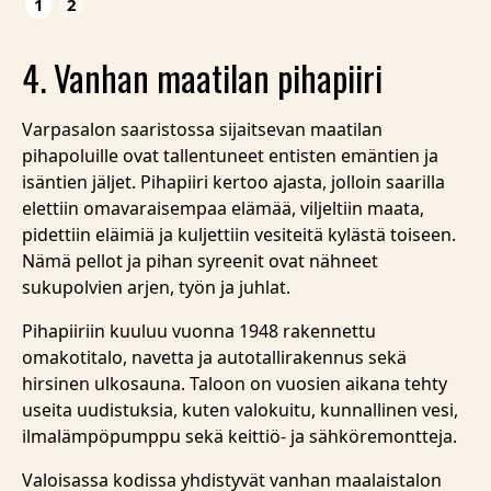
1
2
4. Vanhan maatilan pihapiiri
Varpasalon saaristossa sijaitsevan maatilan
pihapoluille ovat tallentuneet entisten emäntien ja
isäntien jäljet. Pihapiiri kertoo ajasta, jolloin saarilla
elettiin omavaraisempaa elämää, viljeltiin maata,
pidettiin eläimiä ja kuljettiin vesiteitä kylästä toiseen.
Nämä pellot ja pihan syreenit ovat nähneet
sukupolvien arjen, työn ja juhlat.
Pihapiiriin kuuluu vuonna 1948 rakennettu
omakotitalo, navetta ja autotallirakennus sekä
hirsinen ulkosauna. Taloon on vuosien aikana tehty
useita uudistuksia, kuten valokuitu, kunnallinen vesi,
ilmalämpöpumppu sekä keittiö- ja sähköremontteja.
Valoisassa kodissa yhdistyvät vanhan maalaistalon