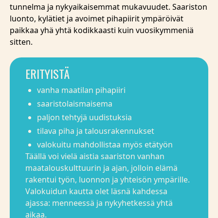
tunnelma ja nykyaikaisemmat mukavuudet. Saariston
luonto, kylätiet ja avoimet pihapiirit ympäröivät
paikkaa yhä yhtä kodikkaasti kuin vuosikymmeniä
sitten.
ERITYISTÄ
vanha maatilan pihapiiri
saaristolaismaisema
paljon tehtyjä uudistuksia
tilava piha ja talousrakennukset
valokuitu mahdollistaa myös etätyön
Täällä voi vielä aistia saariston vanhan
maatalouskulttuurin ja ajan, jolloin elämä
rakentui työn, luonnon ja yhteisön ympärille.
Valokuidun kautta olet läsnä kahdessa
ajassa: menneessä ja nykyhetkessä yhtä
aikaa.