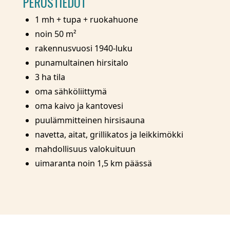
PERUSTIEDOT
1 mh + tupa + ruokahuone
noin 50 m²
rakennusvuosi 1940-luku
punamultainen hirsitalo
3 ha tila
oma sähköliittymä
oma kaivo ja kantovesi
puulämmitteinen hirsisauna
navetta, aitat, grillikatos ja leikkimökki
mahdollisuus valokuituun
uimaranta noin 1,5 km päässä