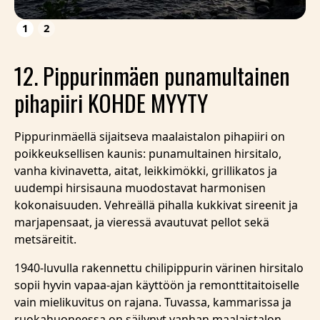
1
2
12. Pippurinmäen punamultainen
pihapiiri KOHDE MYYTY
Pippurinmäellä sijaitseva maalaistalon pihapiiri on
poikkeuksellisen kaunis: punamultainen hirsitalo,
vanha kivinavetta, aitat, leikkimökki, grillikatos ja
uudempi hirsisauna muodostavat harmonisen
kokonaisuuden. Vehreällä pihalla kukkivat sireenit ja
marjapensaat, ja vieressä avautuvat pellot sekä
metsäreitit.
1940-luvulla rakennettu chilipippurin värinen hirsitalo
sopii hyvin vapaa-ajan käyttöön ja remonttitaitoiselle
vain mielikuvitus on rajana. Tuvassa, kammarissa ja
ruokahuoneessa on säilynyt vanhan maalaistalon