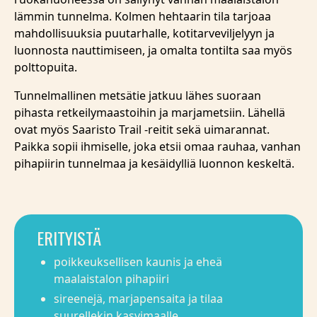
lämmin tunnelma. Kolmen hehtaarin tila tarjoaa
mahdollisuuksia puutarhalle, kotitarveviljelyyn ja
luonnosta nauttimiseen, ja omalta tontilta saa myös
polttopuita.
Tunnelmallinen metsätie jatkuu lähes suoraan
pihasta retkeilymaastoihin ja marjametsiin. Lähellä
ovat myös Saaristo Trail -reitit sekä uimarannat.
Paikka sopii ihmiselle, joka etsii omaa rauhaa, vanhan
pihapiirin tunnelmaa ja kesäidylliä luonnon keskeltä.
ERITYISTÄ
poikkeuksellisen kaunis ja eheä
maalaistalon pihapiiri
sireenejä, marjapensaita ja tilaa
suurellekin kasvimaalle